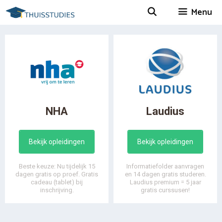
Spring
Menu
naar
inhoud
NHA
Laudius
Bekijk opleidingen
Bekijk opleidingen
Beste keuze: Nu tijdelijk 15
Informatiefolder aanvragen
dagen gratis op proef. Gratis
en 14 dagen gratis studeren.
cadeau (tablet) bij
Laudius premium = 5 jaar
inschrijving.
gratis curssusen!