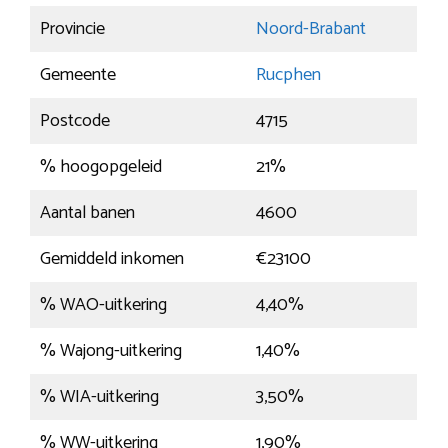
Provincie
Noord-Brabant
Gemeente
Rucphen
Postcode
4715
% hoogopgeleid
21%
Aantal banen
4600
Gemiddeld inkomen
€23100
% WAO-uitkering
4,40%
% Wajong-uitkering
1,40%
% WIA-uitkering
3,50%
% WW-uitkering
1,90%