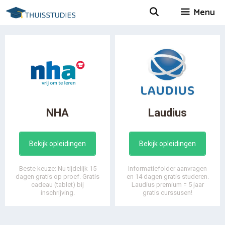
Spring
Menu
naar
inhoud
NHA
Laudius
Bekijk opleidingen
Bekijk opleidingen
Beste keuze: Nu tijdelijk 15
Informatiefolder aanvragen
dagen gratis op proef. Gratis
en 14 dagen gratis studeren.
cadeau (tablet) bij
Laudius premium = 5 jaar
inschrijving.
gratis curssusen!