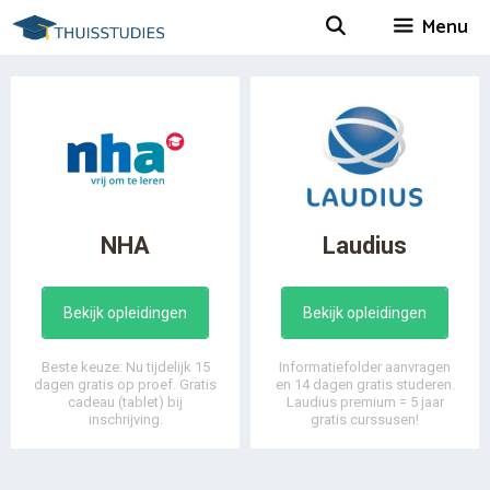
Spring
Menu
naar
inhoud
NHA
Laudius
Bekijk opleidingen
Bekijk opleidingen
Beste keuze: Nu tijdelijk 15
Informatiefolder aanvragen
dagen gratis op proef. Gratis
en 14 dagen gratis studeren.
cadeau (tablet) bij
Laudius premium = 5 jaar
inschrijving.
gratis curssusen!