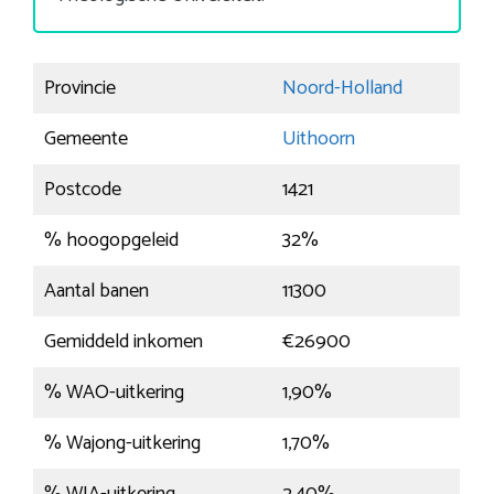
Provincie
Noord-Holland
Gemeente
Uithoorn
Postcode
1421
% hoogopgeleid
32%
Aantal banen
11300
Gemiddeld inkomen
€26900
% WAO-uitkering
1,90%
% Wajong-uitkering
1,70%