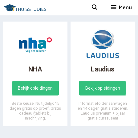
Spring
Menu
naar
inhoud
NHA
Laudius
Bekijk opleidingen
Bekijk opleidingen
Beste keuze: Nu tijdelijk 15
Informatiefolder aanvragen
dagen gratis op proef. Gratis
en 14 dagen gratis studeren.
cadeau (tablet) bij
Laudius premium = 5 jaar
inschrijving.
gratis curssusen!