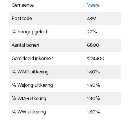
Gemeente
Veere
Postcode
4351
% hoogopgeleid
22%
Aantal banen
6800
Gemiddeld inkomen
€24400
% WAO-uitkering
1,40%
% Wajong-uitkering
1,50%
% WIA-uitkering
1,80%
% WW-uitkering
1,80%