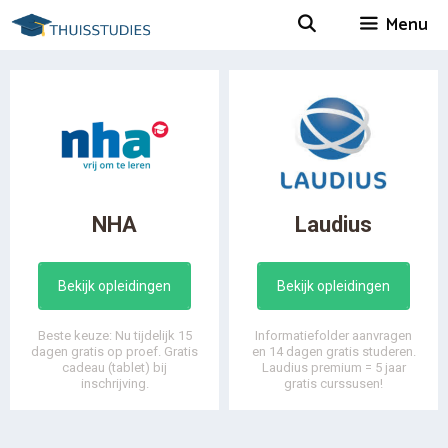
Spring
Menu
naar
inhoud
NHA
Laudius
Bekijk opleidingen
Bekijk opleidingen
Beste keuze: Nu tijdelijk 15
Informatiefolder aanvragen
dagen gratis op proef. Gratis
en 14 dagen gratis studeren.
cadeau (tablet) bij
Laudius premium = 5 jaar
inschrijving.
gratis curssusen!