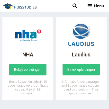
Spring
Menu
naar
inhoud
NHA
Laudius
Bekijk opleidingen
Bekijk opleidingen
Beste keuze: Nu tijdelijk 15
Informatiefolder aanvragen
dagen gratis op proef. Gratis
en 14 dagen gratis studeren.
cadeau (tablet) bij
Laudius premium = 5 jaar
inschrijving.
gratis curssusen!