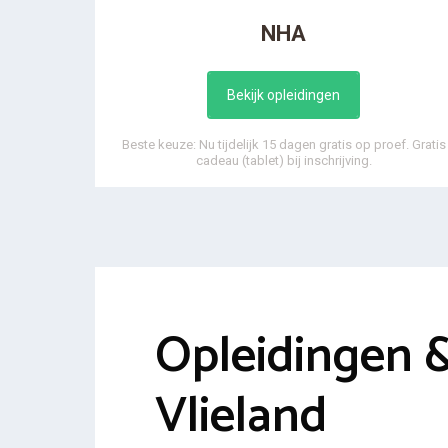
NHA
Bekijk opleidingen
Beste keuze: Nu tijdelijk 15 dagen gratis op proef. Gratis
cadeau (tablet) bij inschrijving.
Opleidingen 
Vlieland