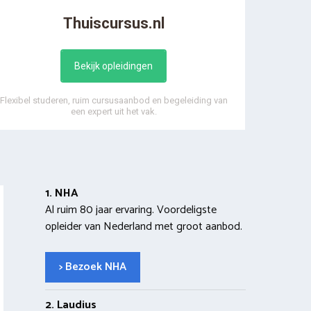
Thuiscursus.nl
Bekijk opleidingen
Flexibel studeren, ruim cursusaanbod en begeleiding van
een expert uit het vak.
1. NHA
Al ruim 80 jaar ervaring. Voordeligste
opleider van Nederland met groot aanbod.
> Bezoek NHA
2. Laudius