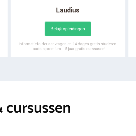
Laudius
Bekijk opleidingen
Informatiefolder aanvragen en 14 dagen gratis studeren.
Laudius premium = 5 jaar gratis curssusen!
& cursussen