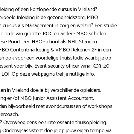
pleiding of een kortlopende cursus in Vlieland?
orbeeld Inleiding in de gezondheidszorg, MBO
cursus als Management in zorg en welzijn? Een studie
elke orde van grootte. ROC en andere MBO scholen
iese Poort, een HBO-school als NHL Stenden
, HBO Contentmarketing & VMBO Rekenen 2F in een
n ook voor een voordelige thuisstudie waarbij je op
essant voor bijv. Event security officer vanaf €331,20
LOI. Op deze webpagina tref je nuttige info.
ten in Vlieland doe je bij verschillende opleiders.
ng en/of MBO Junior Assistent Accountant.
rt dan bijvoorbeeld met avondcursussen of workshops
dercoach.
? Overweeg eens een interessante thuisopleiding.
ng Onderwijsassistent doe je op jouw eigen tempo via