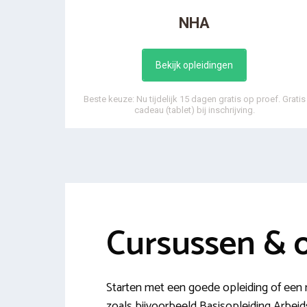
NHA
Bekijk opleidingen
Beste keuze: Nu tijdelijk 15 dagen gratis op proef. Gratis
cadeau (tablet) bij inschrijving.
Cursussen & 
Starten met een goede opleiding of een n
zoals bijvoorbeeld Basisopleiding Arbei