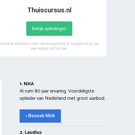
Thuiscursus.nl
Bekijk opleidingen
Flexibel studeren, ruim cursusaanbod en begeleiding van
een expert uit het vak.
1. NHA
Al ruim 80 jaar ervaring. Voordeligste
opleider van Nederland met groot aanbod.
> Bezoek NHA
2. Laudius