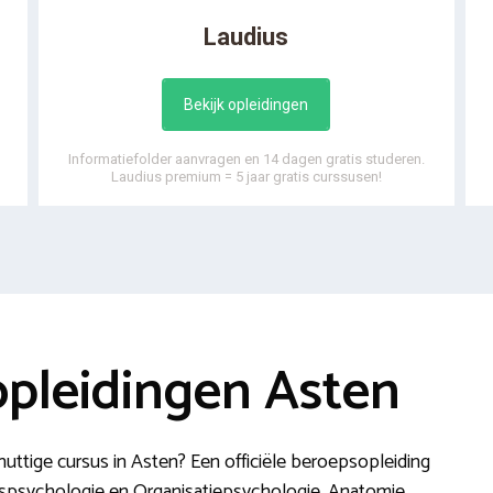
Laudius
Bekijk opleidingen
Informatiefolder aanvragen en 14 dagen gratis studeren.
Laudius premium = 5 jaar gratis curssusen!
opleidingen Asten
uttige cursus in Asten? Een officiële beroepsopleiding
dspsychologie en Organisatiepsychologie, Anatomie,