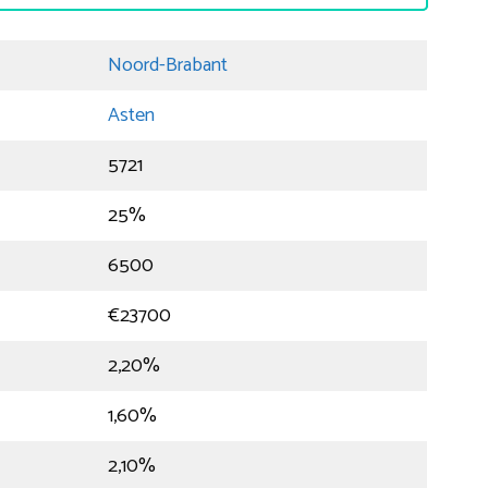
Noord-Brabant
Asten
5721
25%
6500
€23700
2,20%
1,60%
2,10%