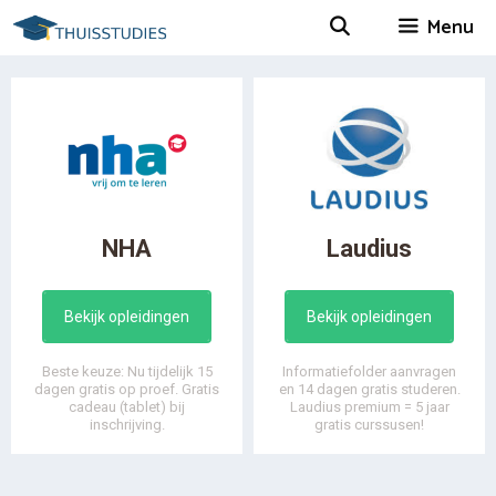
Spring
Menu
naar
inhoud
NHA
Laudius
Bekijk opleidingen
Bekijk opleidingen
Beste keuze: Nu tijdelijk 15
Informatiefolder aanvragen
dagen gratis op proef. Gratis
en 14 dagen gratis studeren.
cadeau (tablet) bij
Laudius premium = 5 jaar
inschrijving.
gratis curssusen!