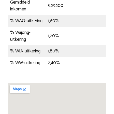
Gemiddeld
€29200
inkomen
% WAO-uitkering
1,60%
% Wajong-
1,20%
uitkering
% WIA-uitkering
1,80%
% WW-uitkering
2,40%