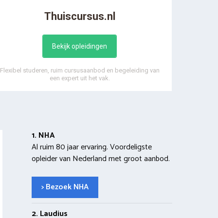
Thuiscursus.nl
Bekijk opleidingen
Flexibel studeren, ruim cursusaanbod en begeleiding van
een expert uit het vak.
1. NHA
Al ruim 80 jaar ervaring. Voordeligste
opleider van Nederland met groot aanbod.
> Bezoek NHA
2. Laudius