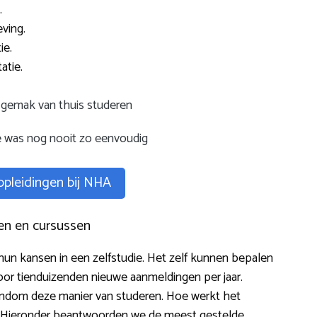
.
ving.
ie.
atie.
gemak van thuis studeren
e was nog nooit zo eenvoudig
 opleidingen bij NHA
en en cursussen
 hun kansen in een zelfstudie. Het zelf kunnen bepalen
voor tienduizenden nieuwe aanmeldingen per jaar.
rondom deze manier van studeren. Hoe werkt het
en? Hieronder beantwoorden we de meest gestelde