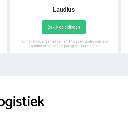
Laudius
Bekijk opleidingen
Informatiefolder aanvragen en 14 dagen gratis studeren.
Laudius premium = 5 jaar gratis curssusen!
ogistiek