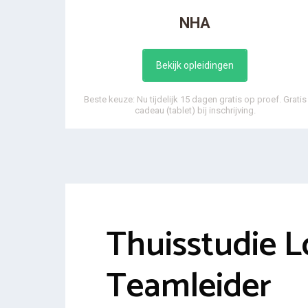
NHA
Bekijk opleidingen
Beste keuze: Nu tijdelijk 15 dagen gratis op proef. Gratis
cadeau (tablet) bij inschrijving.
Thuisstudie L
Teamleider