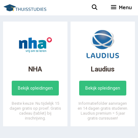
Spring
Menu
naar
inhoud
NHA
Laudius
Bekijk opleidingen
Bekijk opleidingen
Beste keuze: Nu tijdelijk 15
Informatiefolder aanvragen
dagen gratis op proef. Gratis
en 14 dagen gratis studeren.
cadeau (tablet) bij
Laudius premium = 5 jaar
inschrijving.
gratis curssusen!