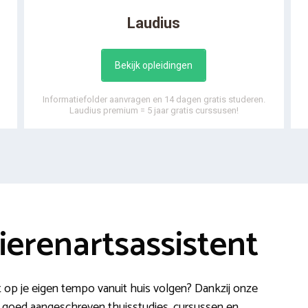
Laudius
Bekijk opleidingen
Informatiefolder aanvragen en 14 dagen gratis studeren.
Laudius premium = 5 jaar gratis curssusen!
ierenartsassistent
 op je eigen tempo vanuit huis volgen? Dankzij onze
et goed aangeschreven thuisstudies, cursussen en