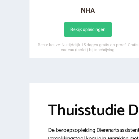
NHA
Bekijk opleidingen
Beste keuze: Nu tijdelijk 15 dagen gratis op proef. Gratis
cadeau (tablet) bij inschrijving.
Thuisstudie D
De beroepsopleiding Dierenartsassistent
vergelijkingstool kom je in aanraking m