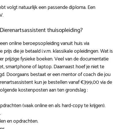
bt volgt natuurlijk een passende diploma. Een
V.
Dierenartsassistent thuisopleiding?
en online beroepsopleiding vanuit huis via
 prijs die je betaald i.v.m. klassikale opleidingen. Wat is
der prijzige fysieke boeken. Veel van de documentatie
et, smartphone of laptop. Daarnaast hoef je niet te
igd. Doorgaans bestaat er een mentor of coach die jou
erenartsassistent kun je bestellen vanaf €399,00 via de
 volgende kostenposten aan ten grondslag :
 opdrachten (vaak online en als hard-copy te krijgen).
.
len en opdrachten.
ns.