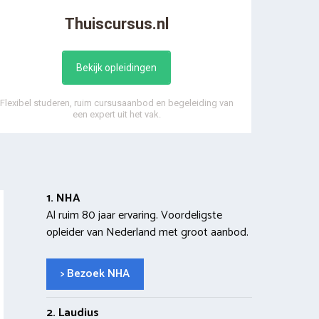
Thuiscursus.nl
Bekijk opleidingen
Flexibel studeren, ruim cursusaanbod en begeleiding van
een expert uit het vak.
1. NHA
Al ruim 80 jaar ervaring. Voordeligste
opleider van Nederland met groot aanbod.
> Bezoek NHA
2. Laudius