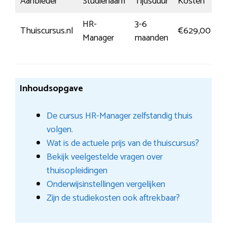
Aanbieder
Studienaam
Tijdsduur
Kosten
In
HR-
3-6
M
Thuiscursus.nl
€629,00
Manager
maanden
i
Inhoudsopgave
De cursus HR-Manager zelfstandig thuis
volgen.
Wat is de actuele prijs van de thuiscursus?
Bekijk veelgestelde vragen over
thuisopleidingen
Onderwijsinstellingen vergelijken
Zijn de studiekosten ook aftrekbaar?