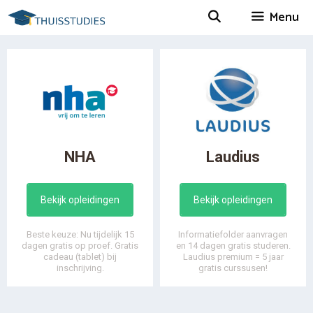
Spring
Menu
naar
inhoud
NHA
Laudius
Bekijk opleidingen
Bekijk opleidingen
Beste keuze: Nu tijdelijk 15
Informatiefolder aanvragen
dagen gratis op proef. Gratis
en 14 dagen gratis studeren.
cadeau (tablet) bij
Laudius premium = 5 jaar
inschrijving.
gratis curssusen!