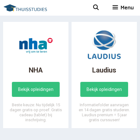
Spring
Menu
naar
inhoud
NHA
Laudius
Bekijk opleidingen
Bekijk opleidingen
Beste keuze: Nu tijdelijk 15
Informatiefolder aanvragen
dagen gratis op proef. Gratis
en 14 dagen gratis studeren.
cadeau (tablet) bij
Laudius premium = 5 jaar
inschrijving.
gratis curssusen!