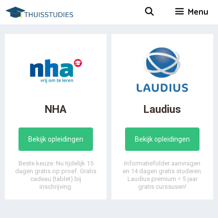
Spring
Menu
naar
inhoud
NHA
Laudius
Bekijk opleidingen
Bekijk opleidingen
Beste keuze: Nu tijdelijk 15
Informatiefolder aanvragen
dagen gratis op proef. Gratis
en 14 dagen gratis studeren.
cadeau (tablet) bij
Laudius premium = 5 jaar
inschrijving.
gratis curssusen!