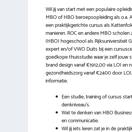
Wil jij van start met een populaire ople
MBO of HBO beroepsopleiding als o.a. As
een praktijkgerichte cursus als Kattenfo
manieren. ROC en andere MBO scholen zo
(HBO) hogeschool als Rijksuniversiteit 
expert en/of VWO Duits bij een cursuscen
goedkope thuisstudie waar je zelf jouw 
brand design vanaf €1912,00 via LOI en 
gezondheidszorg vanaf €2400 door LOI. O
informatie.
Een studie, training of cursus st
denkniveau’s.
Wat te denken van HBO Busines
en communicatie.
Wil jij iets leren zat je in de pr