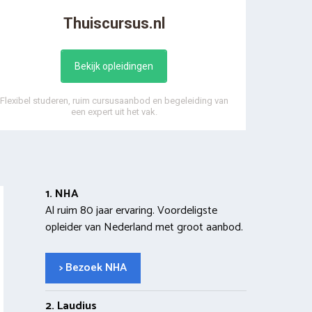
Thuiscursus.nl
Bekijk opleidingen
Flexibel studeren, ruim cursusaanbod en begeleiding van
een expert uit het vak.
1. NHA
Al ruim 80 jaar ervaring. Voordeligste
opleider van Nederland met groot aanbod.
> Bezoek NHA
2. Laudius