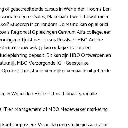
iding of geaccrediteerde cursus in Wehe-den Hoorn? Een
sociate degree Sales, Makelaar of wellicht wat meer
kker? Studeren in en rondom De Marne kan op allerlei
als Regionaal Opleidingen Centrum Alfa-college, een
Groningen of juist een cursus Russisch, HBO Adobe
trum in jouw wijk. Jij kan ook gaan voor een
studieplanning bepaalt. Dit kan zijn HBO Ontwerpen en
natuurlijk MBO Verzorgende IG – Geestelijke
p deze thuisstudie-vergelijker vergaar je uitgebreide
arten in Wehe-den Hoorn is beschikbaar voor alle
s IT en Management of MBO Medewerker marketing
aktijk kunt toepassen? Vraag dan een studiegids aan voor