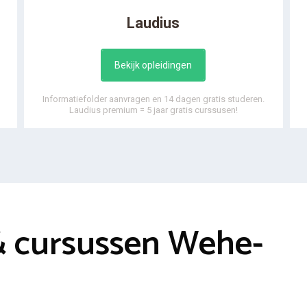
Laudius
Bekijk opleidingen
Informatiefolder aanvragen en 14 dagen gratis studeren.
Laudius premium = 5 jaar gratis curssusen!
& cursussen Wehe-