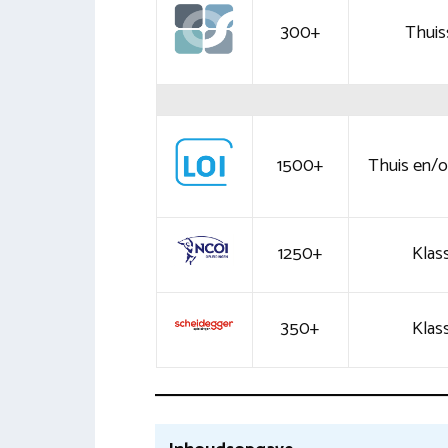
300+
Thuis
1500+
Thuis en/of
1250+
Klass
350+
Klass