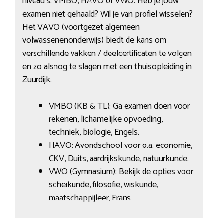
niveau’s: VMBO, HAVO of VWO. Heb je jouw
examen niet gehaald? Wil je van profiel wisselen?
Het VAVO (voortgezet algemeen
volwassenenonderwijs) biedt de kans om
verschillende vakken / deelcertificaten te volgen
en zo alsnog te slagen met een thuisopleiding in
Zuurdijk.
VMBO (KB & TL): Ga examen doen voor
rekenen, lichamelijke opvoeding,
techniek, biologie, Engels.
HAVO: Avondschool voor o.a. economie,
CKV, Duits, aardrijkskunde, natuurkunde.
VWO (Gymnasium): Bekijk de opties voor
scheikunde, filosofie, wiskunde,
maatschappijleer, Frans.