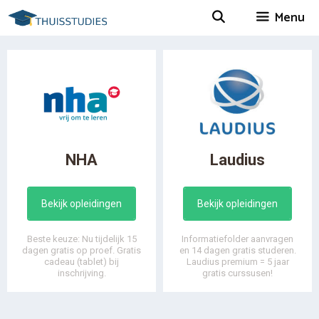
Spring
Menu
naar
inhoud
NHA
Laudius
Bekijk opleidingen
Bekijk opleidingen
Beste keuze: Nu tijdelijk 15
Informatiefolder aanvragen
dagen gratis op proef. Gratis
en 14 dagen gratis studeren.
cadeau (tablet) bij
Laudius premium = 5 jaar
inschrijving.
gratis curssusen!