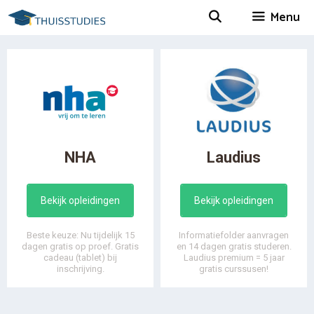
Spring
Menu
naar
inhoud
NHA
Laudius
Bekijk opleidingen
Bekijk opleidingen
Beste keuze: Nu tijdelijk 15
Informatiefolder aanvragen
dagen gratis op proef. Gratis
en 14 dagen gratis studeren.
cadeau (tablet) bij
Laudius premium = 5 jaar
inschrijving.
gratis curssusen!