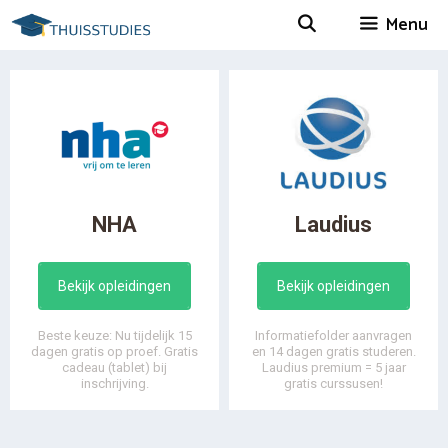
Spring
Menu
naar
inhoud
NHA
Laudius
Bekijk opleidingen
Bekijk opleidingen
Beste keuze: Nu tijdelijk 15
Informatiefolder aanvragen
dagen gratis op proef. Gratis
en 14 dagen gratis studeren.
cadeau (tablet) bij
Laudius premium = 5 jaar
inschrijving.
gratis curssusen!