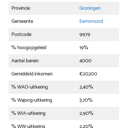
Provincie
Groningen
Gemeente
Eemsmond
Postcode
9979
% hoogopgeleid
19%
Aantal banen
4000
Gemiddeld inkomen
€20200
% WAO-uitkering
2,40%
% Wajong-uitkering
3,70%
% WIA-uitkering
2,90%
% WW-uitkering
2,20%