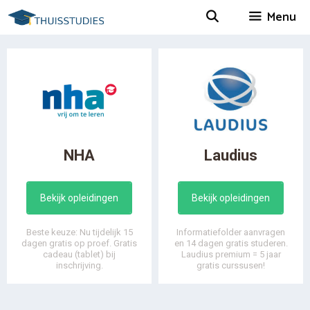
Spring
Menu
naar
inhoud
NHA
Laudius
Bekijk opleidingen
Bekijk opleidingen
Beste keuze: Nu tijdelijk 15
Informatiefolder aanvragen
dagen gratis op proef. Gratis
en 14 dagen gratis studeren.
cadeau (tablet) bij
Laudius premium = 5 jaar
inschrijving.
gratis curssusen!