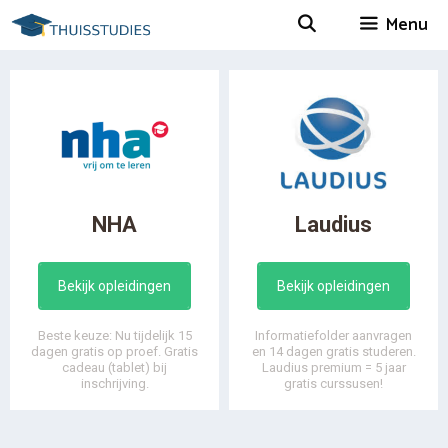
Spring
Menu
naar
inhoud
NHA
Laudius
Bekijk opleidingen
Bekijk opleidingen
Beste keuze: Nu tijdelijk 15
Informatiefolder aanvragen
dagen gratis op proef. Gratis
en 14 dagen gratis studeren.
cadeau (tablet) bij
Laudius premium = 5 jaar
inschrijving.
gratis curssusen!