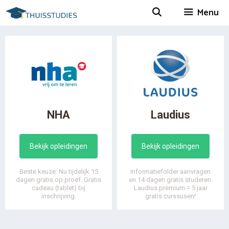
Spring
Menu
naar
inhoud
NHA
Laudius
Bekijk opleidingen
Bekijk opleidingen
Beste keuze: Nu tijdelijk 15
Informatiefolder aanvragen
dagen gratis op proef. Gratis
en 14 dagen gratis studeren.
cadeau (tablet) bij
Laudius premium = 5 jaar
inschrijving.
gratis curssusen!