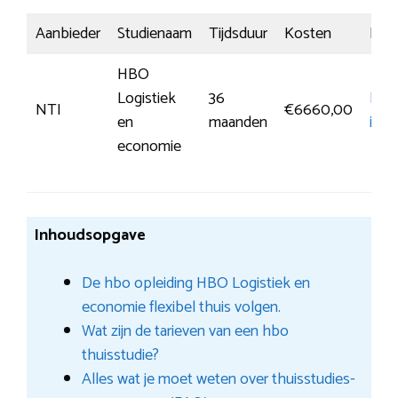
Aanbieder
Studienaam
Tijdsduur
Kosten
Insch
HBO
Logistiek
36
Mee
NTI
€6660,00
en
maanden
info
economie
Inhoudsopgave
De hbo opleiding HBO Logistiek en
economie flexibel thuis volgen.
Wat zijn de tarieven van een hbo
thuisstudie?
Alles wat je moet weten over thuisstudies-