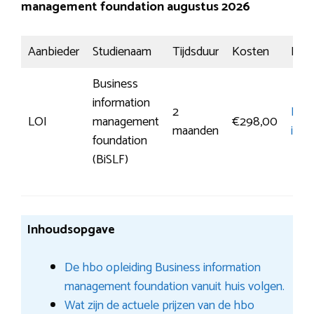
management foundation augustus 2026
Aanbieder
Studienaam
Tijdsduur
Kosten
Insch
Business
information
2
Mee
LOI
management
€298,00
maanden
info
foundation
(BiSLF)
Inhoudsopgave
De hbo opleiding Business information
management foundation vanuit huis volgen.
Wat zijn de actuele prijzen van de hbo