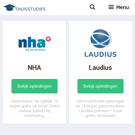
Spring
Menu
naar
inhoud
NHA
Laudius
Bekijk opleidingen
Bekijk opleidingen
Beste keuze: Nu tijdelijk 15
Informatiefolder aanvragen
dagen gratis op proef. Gratis
en 14 dagen gratis studeren.
cadeau (tablet) bij
Laudius premium = 5 jaar
inschrijving.
gratis curssusen!