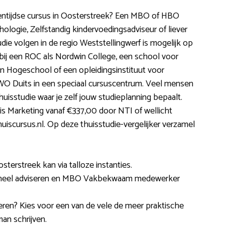
gentijdse cursus in Oosterstreek? Een MBO of HBO
hologie, Zelfstandig kindervoedingsadviseur of liever
ie volgen in de regio Weststellingwerf is mogelijk op
g bij een ROC als Nordwin College, een school voor
 Hogeschool of een opleidingsinstituut voor
O Duits in een speciaal cursuscentrum. Veel mensen
uisstudie waar je zelf jouw studieplanning bepaalt.
is Marketing vanaf €337,00 door NTI of wellicht
scursus.nl. Op deze thuisstudie-vergelijker verzamel
sterstreek kan via talloze instanties.
ioneel adviseren en MBO Vakbekwaam medewerker
leren? Kies voor een van de vele de meer praktische
an schrijven.