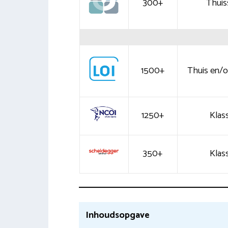
300+
Thuis
1500+
Thuis en/of
1250+
Klass
350+
Klass
Inhoudsopgave