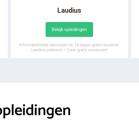
Laudius
Bekijk opleidingen
Informatiefolder aanvragen en 14 dagen gratis studeren.
Laudius premium = 5 jaar gratis curssusen!
opleidingen