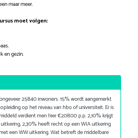
lleen maar meer.
ursus moet volgen:
aas.
k en gezin.
 ongeveer 25840 inwoners. 15% wordt aangemerkt
pleiding op het niveau van hbo of universiteit. Er is
middeld verdient men hier €20800 p.p. 2,10% krijgt
itkering, 2,30% heeft recht op een WIA uitkering
t een WW uitkering. Wat betreft de middelbare