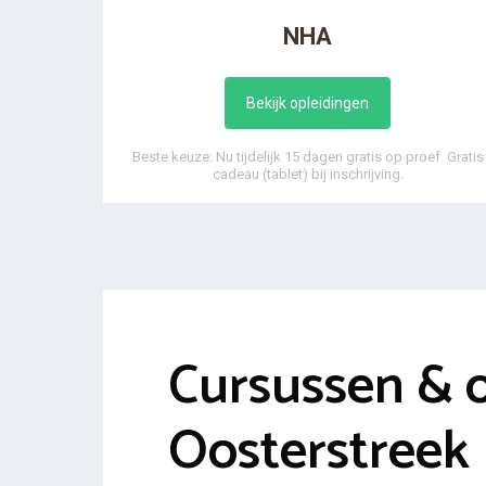
NHA
Bekijk opleidingen
Beste keuze: Nu tijdelijk 15 dagen gratis op proef. Gratis
cadeau (tablet) bij inschrijving.
Cursussen & 
Oosterstreek