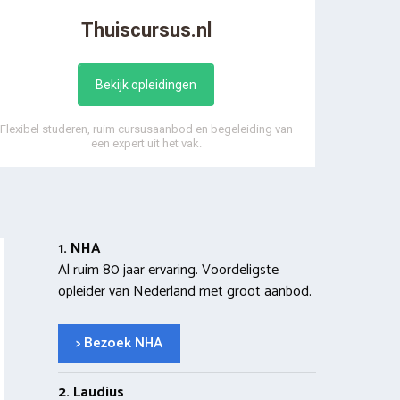
Thuiscursus.nl
Bekijk opleidingen
Flexibel studeren, ruim cursusaanbod en begeleiding van
een expert uit het vak.
1. NHA
Al ruim 80 jaar ervaring. Voordeligste
opleider van Nederland met groot aanbod.
> Bezoek NHA
2. Laudius