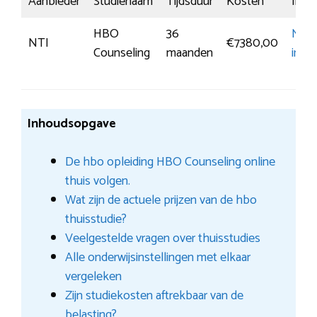
Aanbieder
Studienaam
Tijdsduur
Kosten
Insch
HBO
36
Mee
NTI
€7380,00
Counseling
maanden
infor
Inhoudsopgave
De hbo opleiding HBO Counseling online
thuis volgen.
Wat zijn de actuele prijzen van de hbo
thuisstudie?
Veelgestelde vragen over thuisstudies
Alle onderwijsinstellingen met elkaar
vergeleken
Zijn studiekosten aftrekbaar van de
belasting?