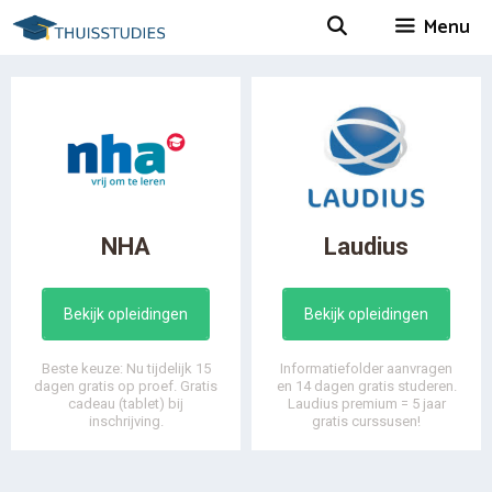
Spring
Menu
naar
inhoud
NHA
Laudius
Bekijk opleidingen
Bekijk opleidingen
Beste keuze: Nu tijdelijk 15
Informatiefolder aanvragen
dagen gratis op proef. Gratis
en 14 dagen gratis studeren.
cadeau (tablet) bij
Laudius premium = 5 jaar
inschrijving.
gratis curssusen!