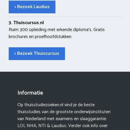
> Bezoek Laudius
3. Thuiscursus.nl
Ruim 300 opleiding met erkende diploma’s. Gratis
brochures en proefhoofdstukken
> Bezoek Thuiscursus
Informatie
Op thuisstudiezoeken.nl vind je de beste
thuisstudies van de grootste onderwijsinstituten
van Nederland met examens en slaaggarantie:
LOI
,
NHA
,
NTI
&
Laudius
. Verder ook info over