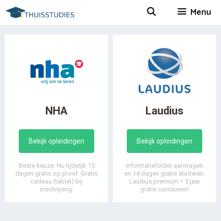
Spring
Menu
naar
inhoud
NHA
Laudius
Bekijk opleidingen
Bekijk opleidingen
Beste keuze: Nu tijdelijk 15
Informatiefolder aanvragen
dagen gratis op proef. Gratis
en 14 dagen gratis studeren.
cadeau (tablet) bij
Laudius premium = 5 jaar
inschrijving.
gratis curssusen!