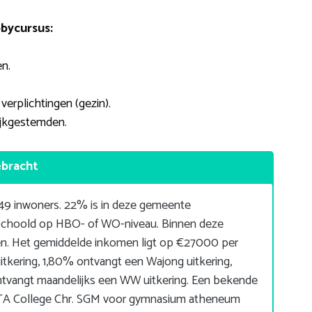
bycursus:
n.
erplichtingen (gezin).
ijkgestemden.
ebracht
49 inwoners. 22% is in deze gemeente
eschoold op HBO- of WO-niveau. Binnen deze
n. Het gemiddelde inkomen ligt op €27000 per
kering, 1,80% ontvangt een Wajong uitkering,
tvangt maandelijks een WW uitkering. Een bekende
ENTA College Chr. SGM voor gymnasium atheneum