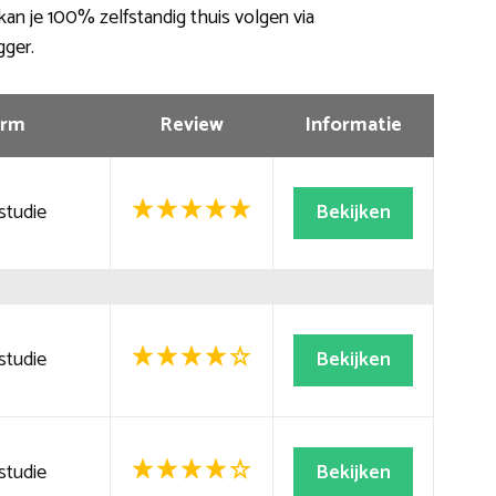
kan je 100% zelfstandig thuis volgen via
gger.
rm
Review
Informatie
studie
Bekijken
studie
Bekijken
studie
Bekijken