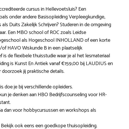
ccrediteerde cursus in Hellevoetsluis? Een
als onder andere Basisopleiding Verpleegkundige,
s als Duits Zakelijk Schrijven? Studeren in de omgeving
baar. Een MBO school of ROC zoals Leidse
ogeschool als Hogeschool INHOLLAND of een korte
/of HAVO Wiskunde B in een plaatselijk
 is de flexibele thuisstudie waar je al het lesmateriaal
iding is Kunst En Antiek vanaf €159,00 bij LAUDIUS en
doorzoek jij praktische details.
s doe je bij verschillende opleiders.
kun je denken aan HBO Bedrijfscounseling voor HR-
tant.
? Ga dan voor hobbycursussen en workshops als
 Bekijk ook eens een goedkope thuisopleiding.