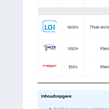
1500+
Thuis en/of
1250+
Klass
350+
Klass
Inhoudsopgave