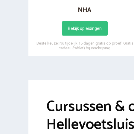
NHA
Bekijk opleidingen
Beste keuze: Nu tijdelijk 15 dagen gratis op proef. Gratis
cadeau (tablet) bij inschrijving.
Cursussen & 
Hellevoetslui