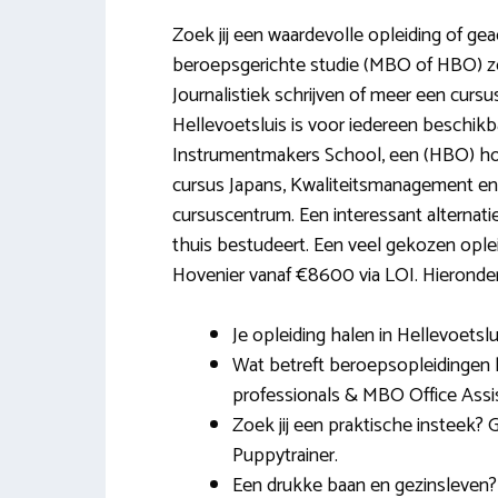
Zoek jij een waardevolle opleiding of gea
beroepsgerichte studie (MBO of HBO) zo
Journalistiek schrijven of meer een cursu
Hellevoetsluis is voor iedereen beschik
Instrumentmakers School, een (HBO) h
cursus Japans, Kwaliteitsmanagement en
cursuscentrum. Een interessant alternatief
thuis bestudeert. Een veel gekozen ople
Hovenier vanaf €8600 via LOI. Hieronder 
Je opleiding halen in Hellevoetslui
Wat betreft beroepsopleidingen 
professionals & MBO Office Assis
Zoek jij een praktische insteek
Puppytrainer.
Een drukke baan en gezinsleven?