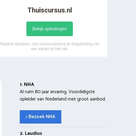
Thuiscursus.nl
Bekijk opleidingen
Flexibel studeren, ruim cursusaanbod en begeleiding van
een expert uit het vak.
1. NHA
Al ruim 80 jaar ervaring. Voordeligste
opleider van Nederland met groot aanbod.
> Bezoek NHA
2. Laudius