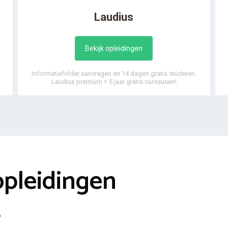
Laudius
Bekijk opleidingen
Informatiefolder aanvragen en 14 dagen gratis studeren.
Laudius premium = 5 jaar gratis curssusen!
opleidingen
s