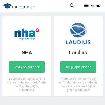
Spring
Menu
naar
inhoud
NHA
Laudius
Bekijk opleidingen
Bekijk opleidingen
Beste keuze: Nu tijdelijk 15
Informatiefolder aanvragen
dagen gratis op proef. Gratis
en 14 dagen gratis studeren.
cadeau (tablet) bij
Laudius premium = 5 jaar
inschrijving.
gratis curssusen!