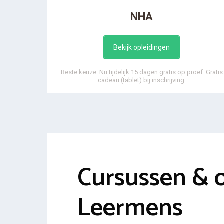
NHA
Bekijk opleidingen
Beste keuze: Nu tijdelijk 15 dagen gratis op proef. Gratis
cadeau (tablet) bij inschrijving.
Cursussen & 
Leermens