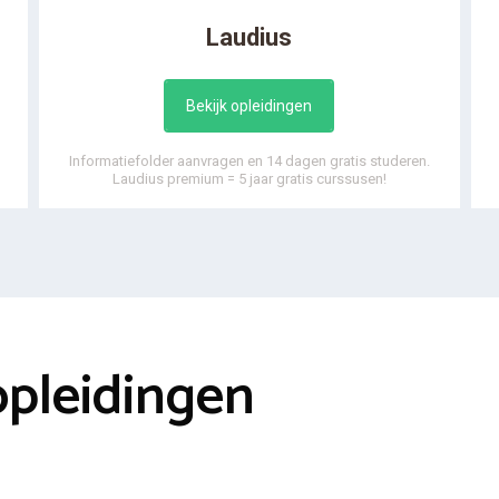
Laudius
Bekijk opleidingen
Informatiefolder aanvragen en 14 dagen gratis studeren.
Laudius premium = 5 jaar gratis curssusen!
opleidingen