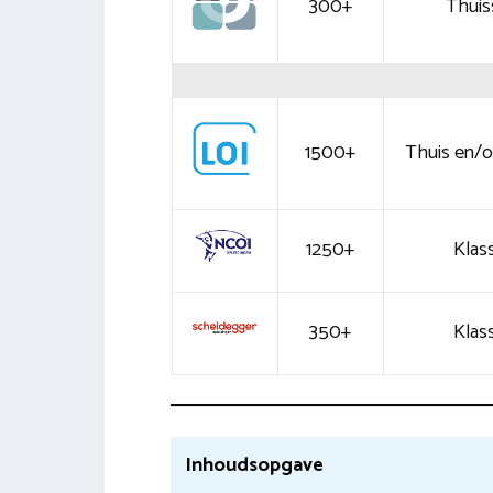
300+
Thuis
1500+
Thuis en/of
1250+
Klass
350+
Klass
Inhoudsopgave