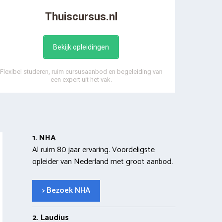
Thuiscursus.nl
Bekijk opleidingen
Flexibel studeren, ruim cursusaanbod en begeleiding van
een expert uit het vak.
1. NHA
Al ruim 80 jaar ervaring. Voordeligste
opleider van Nederland met groot aanbod.
> Bezoek NHA
2. Laudius