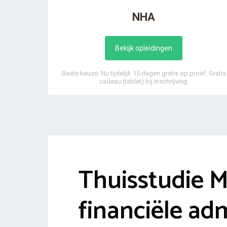
NHA
Bekijk opleidingen
Beste keuze: Nu tijdelijk 15 dagen gratis op proef. Gratis
cadeau (tablet) bij inschrijving.
Thuisstudie 
financiële adm