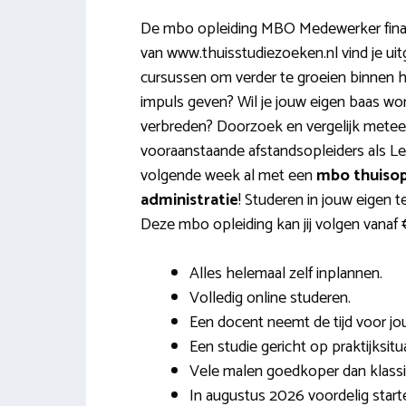
De mbo opleiding MBO Medewerker financ
van www.thuisstudiezoeken.nl vind je uit
cursussen om verder te groeien binnen he
impuls geven? Wil je jouw eigen baas wo
verbreden? Doorzoek en vergelijk metee
vooraanstaande afstandsopleiders als Lei
volgende week al met een
mbo thuisop
administratie
! Studeren in jouw eigen 
Deze mbo opleiding kan jij volgen vanaf 
Alles helemaal zelf inplannen.
Volledig online studeren.
Een docent neemt de tijd voor jou
Een studie gericht op praktijksitua
Vele malen goedkoper dan klassi
In augustus 2026 voordelig start