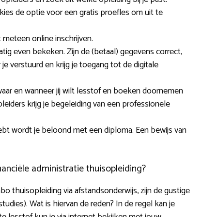
 kies de optie voor een gratis proefles om uit te
t meteen online inschrijven.
ig even bekeken. Zijn de (betaal) gegevens correct,
e verstuurd en krijg je toegang tot de digitale
 waar en wanneer jij wilt lesstof en boeken doornemen
opleiders krijg je begeleiding van een professionele
ebt wordt je beloond met een diploma. Een bewijs van
nciële administratie thuisopleiding?
o thuisopleiding via afstandsonderwijs, zijn de gustige
e studies). Wat is hiervan de reden? In de regel kan je
e lesstof kun je via internet bekijken met jouw