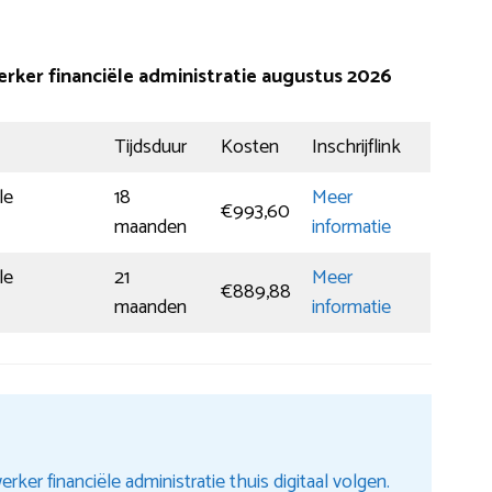
ker financiële administratie augustus 2026
Tijdsduur
Kosten
Inschrijflink
le
18
Meer
€993,60
maanden
informatie
le
21
Meer
€889,88
maanden
informatie
r financiële administratie thuis digitaal volgen.