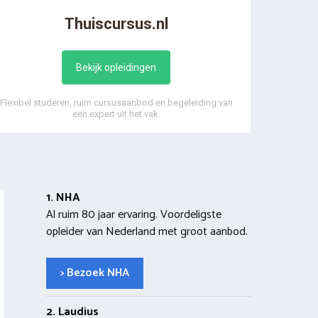
Thuiscursus.nl
Bekijk opleidingen
Flexibel studeren, ruim cursusaanbod en begeleiding van
een expert uit het vak.
1. NHA
Al ruim 80 jaar ervaring. Voordeligste
opleider van Nederland met groot aanbod.
> Bezoek NHA
2. Laudius