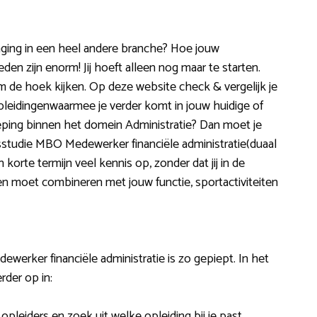
daging in een heel andere branche? Hoe jouw
eden zijn enorm! Jij hoeft alleen nog maar te starten.
m de hoek kijken. Op deze website check & vergelijk je
leidingenwaarmee je verder komt in jouw huidige of
eping binnen het domein Administratie? Dan moet je
isstudie MBO Medewerker financiële administratie(duaal
n korte termijn veel kennis op, zonder dat jij in de
en moet combineren met jouw functie, sportactiviteiten
erker financiële administratie is zo gepiept. In het
der op in:
leiders en zoek uit welke opleiding bij je past.