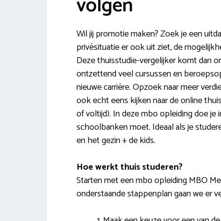
volgen
Wil jij promotie maken? Zoek je een uit
privésituatie er ook uit ziet, de mogelijkh
Deze thuisstudie-vergelijker komt dan o
ontzettend veel cursussen en beroepsop
nieuwe carrière. Opzoek naar meer verdi
ook echt eens kijken naar de online thu
of voltijd). In deze mbo opleiding doe je i
schoolbanken moet. Ideaal als je studer
en het gezin + de kids.
Hoe werkt thuis studeren?
Starten met een mbo opleiding MBO Medew
onderstaande stappenplan gaan we er ver
Maak een keuze voor een van de op