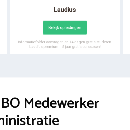
Laudius
Bekijk opleidingen
Informatiefolder aanvragen en 14 dagen gratis studeren.
Laudius premium = 5 jaar gratis curssusen!
MBO Medewerker
inistratie