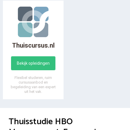
Thuiscursus.nl
Bekijk opleidingen
Flexibel studeren, ruim
cursusaanbod en
begeleiding van een expert
uit het vak.
Thuisstudie HBO