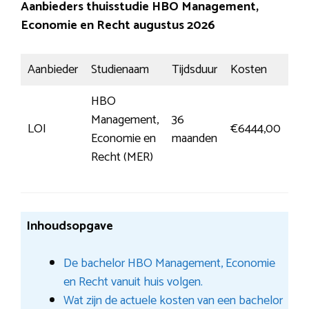
Aanbieders thuisstudie HBO Management,
Economie en Recht augustus 2026
Aanbieder
Studienaam
Tijdsduur
Kosten
Ins
HBO
Management,
36
Me
LOI
€6444,00
Economie en
maanden
inf
Recht (MER)
Inhoudsopgave
De bachelor HBO Management, Economie
en Recht vanuit huis volgen.
Wat zijn de actuele kosten van een bachelor