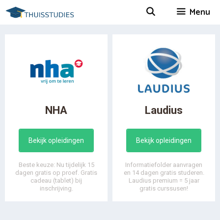
Spring
Menu
naar
inhoud
NHA
Laudius
Bekijk opleidingen
Bekijk opleidingen
Beste keuze: Nu tijdelijk 15
Informatiefolder aanvragen
dagen gratis op proef. Gratis
en 14 dagen gratis studeren.
cadeau (tablet) bij
Laudius premium = 5 jaar
inschrijving.
gratis curssusen!