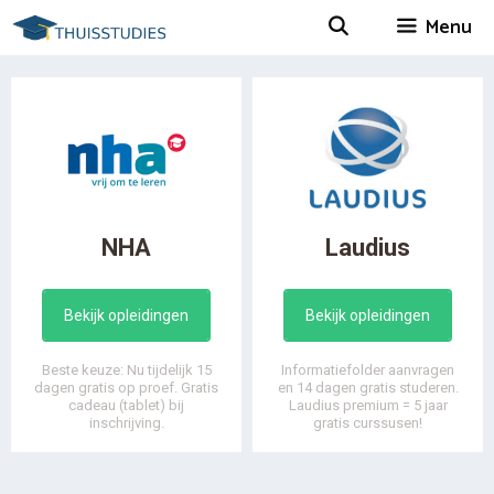
Spring
Menu
naar
inhoud
NHA
Laudius
Bekijk opleidingen
Bekijk opleidingen
Beste keuze: Nu tijdelijk 15
Informatiefolder aanvragen
dagen gratis op proef. Gratis
en 14 dagen gratis studeren.
cadeau (tablet) bij
Laudius premium = 5 jaar
inschrijving.
gratis curssusen!