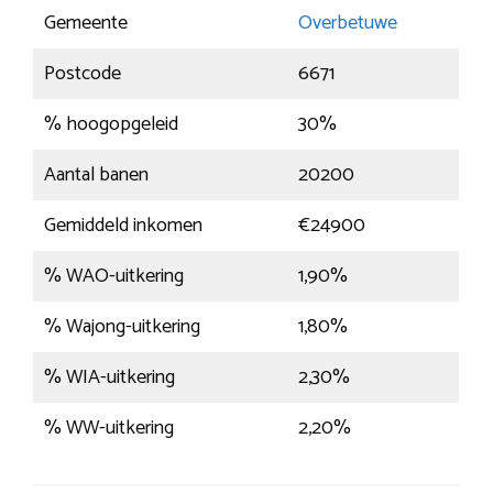
Gemeente
Overbetuwe
Postcode
6671
% hoogopgeleid
30%
Aantal banen
20200
Gemiddeld inkomen
€24900
% WAO-uitkering
1,90%
% Wajong-uitkering
1,80%
% WIA-uitkering
2,30%
% WW-uitkering
2,20%