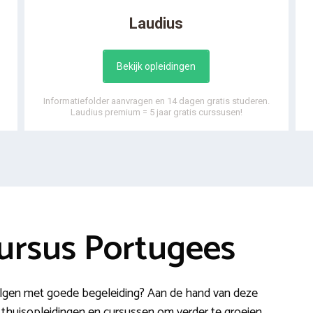
Laudius
Bekijk opleidingen
Informatiefolder aanvragen en 14 dagen gratis studeren.
Laudius premium = 5 jaar gratis curssusen!
ursus Portugees
olgen met goede begeleiding? Aan de hand van deze
len thuisopleidingen en cursussen om verder te groeien