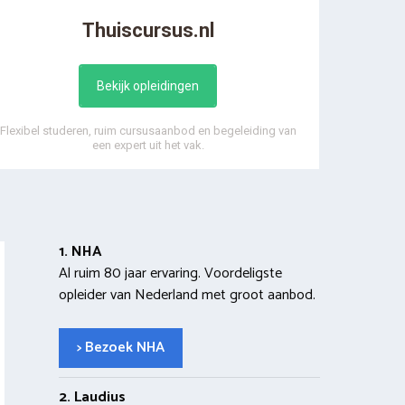
Thuiscursus.nl
Bekijk opleidingen
Flexibel studeren, ruim cursusaanbod en begeleiding van
een expert uit het vak.
1. NHA
Al ruim 80 jaar ervaring. Voordeligste
opleider van Nederland met groot aanbod.
> Bezoek NHA
2. Laudius