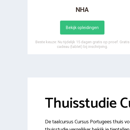
NHA
Bekijk opleidingen
Beste keuze: Nu tijdelijk 15 dagen gratis op proef. Gratis
cadeau (tablet) bij inschrijving.
Thuisstudie C
De taalcursus Cursus Portugees thuis v
thuisstudie vergelijker bekijk je tiental