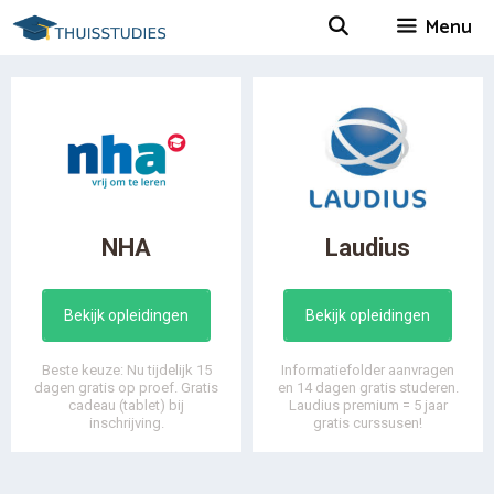
Spring
Menu
naar
inhoud
NHA
Laudius
Bekijk opleidingen
Bekijk opleidingen
Beste keuze: Nu tijdelijk 15
Informatiefolder aanvragen
dagen gratis op proef. Gratis
en 14 dagen gratis studeren.
cadeau (tablet) bij
Laudius premium = 5 jaar
inschrijving.
gratis curssusen!