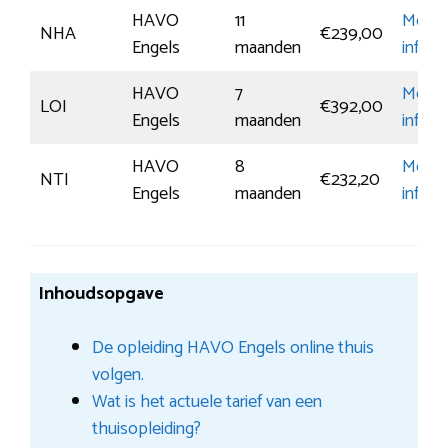
HAVO
11
Meer
NHA
€239,00
Engels
maanden
inform
HAVO
7
Meer
LOI
€392,00
Engels
maanden
inform
HAVO
8
Meer
NTI
€232,20
Engels
maanden
inform
Inhoudsopgave
De opleiding HAVO Engels online thuis
volgen.
Wat is het actuele tarief van een
thuisopleiding?