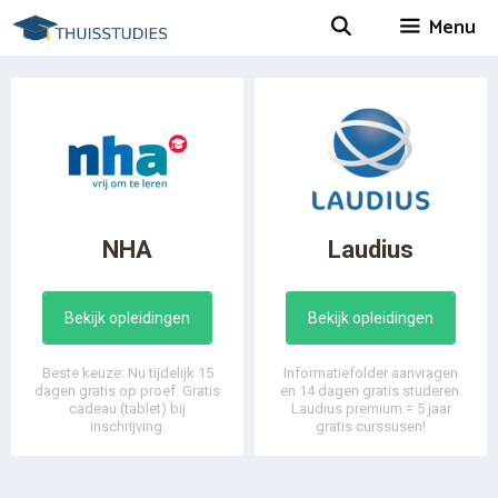
Spring
Menu
naar
inhoud
NHA
Laudius
Bekijk opleidingen
Bekijk opleidingen
Beste keuze: Nu tijdelijk 15
Informatiefolder aanvragen
dagen gratis op proef. Gratis
en 14 dagen gratis studeren.
cadeau (tablet) bij
Laudius premium = 5 jaar
inschrijving.
gratis curssusen!