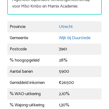
voor Mbo Kmbo en Marnix Academie.
Provincie
Utrecht
Gemeente
Wijk bij Duurstede
Postcode
3961
% hoogopgeleid
28%
Aantal banen
5900
Gemiddeld inkomen
€26500
% WAO-uitkering
2,10%
% Wajong-uitkering
1,30%