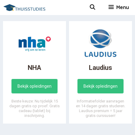
Spring
Menu
naar
inhoud
NHA
Laudius
Bekijk opleidingen
Bekijk opleidingen
Beste keuze: Nu tijdelijk 15
Informatiefolder aanvragen
dagen gratis op proef. Gratis
en 14 dagen gratis studeren.
cadeau (tablet) bij
Laudius premium = 5 jaar
inschrijving.
gratis curssusen!