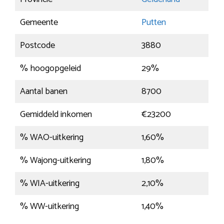
Gemeente
Putten
Postcode
3880
% hoogopgeleid
29%
Aantal banen
8700
Gemiddeld inkomen
€23200
% WAO-uitkering
1,60%
% Wajong-uitkering
1,80%
% WIA-uitkering
2,10%
% WW-uitkering
1,40%