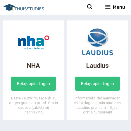
Spring
Menu
naar
inhoud
NHA
Laudius
Bekijk opleidingen
Bekijk opleidingen
Beste keuze: Nu tijdelijk 15
Informatiefolder aanvragen
dagen gratis op proef. Gratis
en 14 dagen gratis studeren.
cadeau (tablet) bij
Laudius premium = 5 jaar
inschrijving.
gratis curssusen!