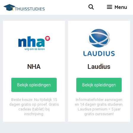
Spring
Menu
naar
inhoud
NHA
Laudius
Bekijk opleidingen
Bekijk opleidingen
Beste keuze: Nu tijdelijk 15
Informatiefolder aanvragen
dagen gratis op proef. Gratis
en 14 dagen gratis studeren.
cadeau (tablet) bij
Laudius premium = 5 jaar
inschrijving.
gratis curssusen!