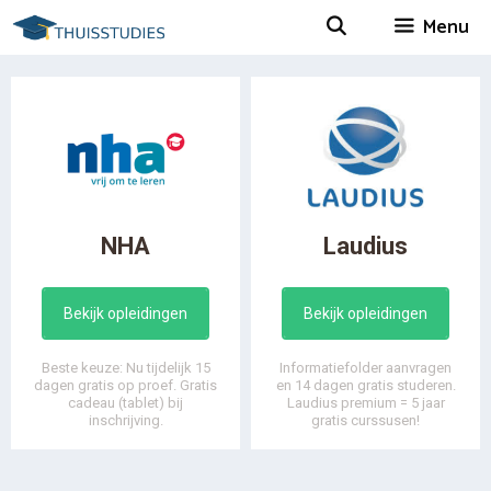
Spring
Menu
naar
inhoud
NHA
Laudius
Bekijk opleidingen
Bekijk opleidingen
Beste keuze: Nu tijdelijk 15
Informatiefolder aanvragen
dagen gratis op proef. Gratis
en 14 dagen gratis studeren.
cadeau (tablet) bij
Laudius premium = 5 jaar
inschrijving.
gratis curssusen!