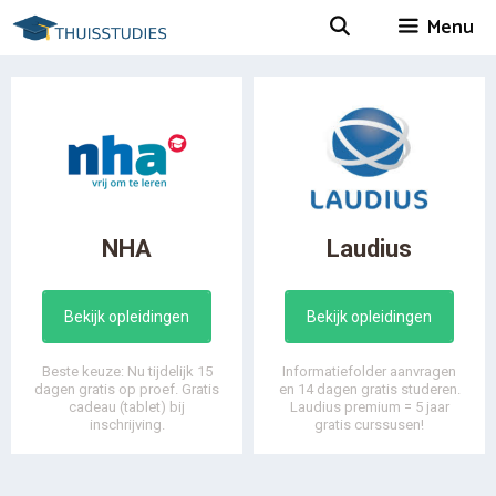
Spring
Menu
naar
inhoud
NHA
Laudius
Bekijk opleidingen
Bekijk opleidingen
Beste keuze: Nu tijdelijk 15
Informatiefolder aanvragen
dagen gratis op proef. Gratis
en 14 dagen gratis studeren.
cadeau (tablet) bij
Laudius premium = 5 jaar
inschrijving.
gratis curssusen!