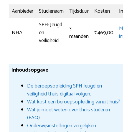
Aanbieder
Studienaam
Tijdsduur
Kosten
Inschri
SPH: Jeugd
3
Meer
NHA
en
€469,00
maanden
inform
veiligheid
Inhoudsopgave
De beroepsopleiding SPH Jeugd en
veiligheid thuis digitaal volgen.
Wat kost een beroepsopleiding vanuit huis?
Wat je moet weten over thuis studeren
(FAQ)
Onderwijsinstellingen vergelijken