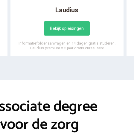
Laudius
Bekijk opleidingen
Informatiefolder aanvragen en 14 dagen gratis studeren.
Laudius premium = 5 jaar gratis curssusen!
ssociate degree
oor de zorg