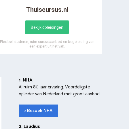
Thuiscursus.nl
Bekijk opleidingen
Flexibel studeren, ruim cursusaanbod en begeleiding van
een expert uit het vak.
1. NHA
Al ruim 80 jaar ervaring. Voordeligste
opleider van Nederland met groot aanbod.
> Bezoek NHA
2. Laudius