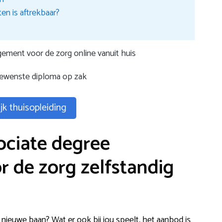
en is aftrekbaar?
ement voor de zorg online vanuit huis
gewenste diploma op zak
jk thuisopleiding
ociate degree
 de zorg zelfstandig
 nieuwe baan? Wat er ook bij jou speelt, het aanbod is