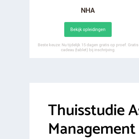
NHA
Bekijk opleidingen
Beste keuze: Nu tijdelijk 15 dagen gratis op proef. Gratis
cadeau (tablet) bij inschrijving.
Thuisstudie A
Management v