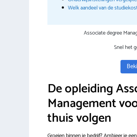
Welk aandeel van de studiekost
Associate degree Manag
Snel het 
Beki
De opleiding Ass
Management voor
thuis volgen
Groeien binnen je bedrijf? Ambieer je een