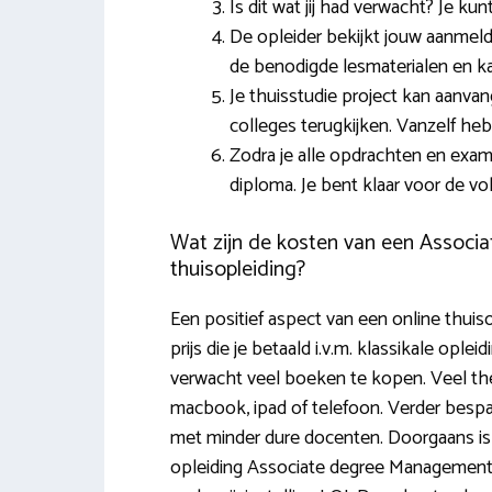
Is dit wat jij had verwacht? Je kun
De opleider bekijkt jouw aanmeldin
de benodigde lesmaterialen en ka
Je thuisstudie project kan aanva
colleges terugkijken. Vanzelf he
Zodra je alle opdrachten en exam
diploma. Je bent klaar voor de vo
Wat zijn de kosten van een Associ
thuisopleiding?
Een positief aspect van een online thuisop
prijs die je betaald i.v.m. klassikale ople
verwacht veel boeken te kopen. Veel the
macbook, ipad of telefoon. Verder bespa
met minder dure docenten. Doorgaans is 
opleiding Associate degree Management v