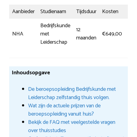
Aanbieder
Studienaam
Tijdsduur
Kosten
Insc
Bedrijfskunde
12
Mee
NHA
met
€649,00
maanden
info
Leiderschap
Inhoudsopgave
De beroepsopleiding Bedrijfskunde met
Leiderschap zelfstandig thuis volgen.
Wat zijn de actuele prijzen van de
beroepsopleiding vanuit huis?
Bekijk de FAQ met veelgestelde vragen
over thuisstudies