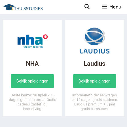
Spring
Menu
naar
inhoud
NHA
Laudius
Bekijk opleidingen
Bekijk opleidingen
Beste keuze: Nu tijdelijk 15
Informatiefolder aanvragen
dagen gratis op proef. Gratis
en 14 dagen gratis studeren.
cadeau (tablet) bij
Laudius premium = 5 jaar
inschrijving.
gratis curssusen!