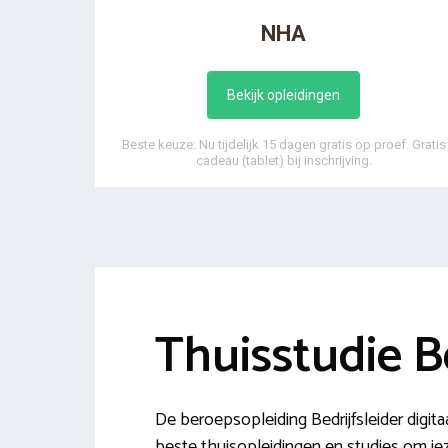
NHA
Bekijk opleidingen
Beste keuze: Nu tijdelijk 15 dagen gratis op proef. Gratis
cadeau (tablet) bij inschrijving.
Thuisstudie Be
De beroepsopleiding Bedrijfsleider digita
beste thuisopleidingen en studies om jez