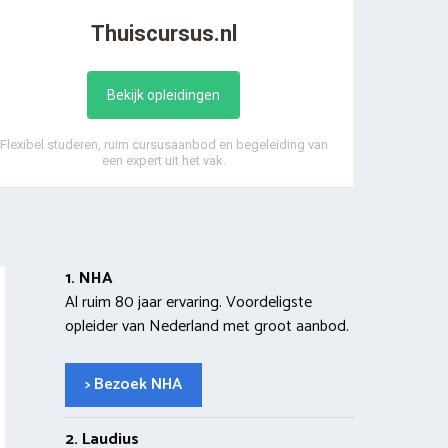
Thuiscursus.nl
Bekijk opleidingen
Flexibel studeren, ruim cursusaanbod en begeleiding van
een expert uit het vak.
1. NHA
Al ruim 80 jaar ervaring. Voordeligste
opleider van Nederland met groot aanbod.
> Bezoek NHA
2. Laudius