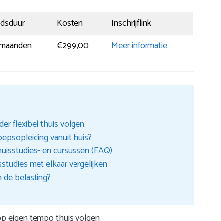
jdsduur
Kosten
Inschrijflink
 maanden
€299,00
Meer informatie
er flexibel thuis volgen.
oepsopleiding vanuit huis?
huisstudies- en cursussen (FAQ)
sstudies met elkaar vergelijken
n de belasting?
 op eigen tempo thuis volgen