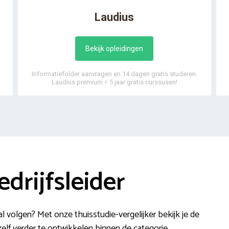
Laudius
Bekijk opleidingen
Informatiefolder aanvragen en 14 dagen gratis studeren.
Laudius premium = 5 jaar gratis curssusen!
drijfsleider
al volgen? Met onze thuisstudie-vergelijker bekijk je de
elf verder te ontwikkelen binnen de categorie