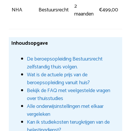
2
Me
NHA
Bestuursrecht
€499,00
maanden
inf
Inhoudsopgave
De beroepsopleiding Bestuursrecht
zelfstandig thuis volgen.
Wat is de actuele prijs van de
beroepsopleiding vanuit huis?
Bekijk de FAQ met veelgestelde vragen
over thuisstudies
Alle onderwijsinstellingen met elkaar
vergeleken
Kan ik studiekosten terugkrijgen van de
belastingdienst?