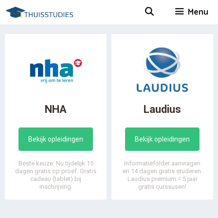
Spring
Menu
naar
inhoud
NHA
Laudius
Bekijk opleidingen
Bekijk opleidingen
Beste keuze: Nu tijdelijk 15
Informatiefolder aanvragen
dagen gratis op proef. Gratis
en 14 dagen gratis studeren.
cadeau (tablet) bij
Laudius premium = 5 jaar
inschrijving.
gratis curssusen!