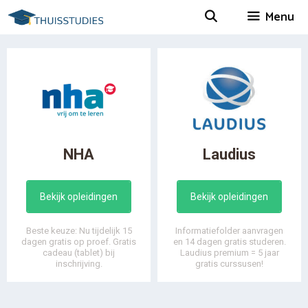
Spring
Menu
naar
inhoud
NHA
Laudius
Bekijk opleidingen
Bekijk opleidingen
Beste keuze: Nu tijdelijk 15
Informatiefolder aanvragen
dagen gratis op proef. Gratis
en 14 dagen gratis studeren.
cadeau (tablet) bij
Laudius premium = 5 jaar
inschrijving.
gratis curssusen!