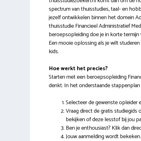
thuisstudiezoeken.nl komt dan om de hoek
spectrum van thuisstudies, taal- en hobby
jezelf ontwikkelen binnen het domein Adm
thuisstudie Financieel Administratief Me
beroepsopleiding doe je in korte termijn 
Een mooie oplossing als je wilt studeren 
kids.
Hoe werkt het precies?
Starten met een beroepsopleiding Financi
denkt. In het onderstaande stappenplan
Selecteer de gewenste opleider en
Vraag direct de gratis studiegids 
bekijken of deze lesstof bij jou pa
Ben je enthousiast? Klik dan dire
Jouw aanmelding wordt bekeken. Al