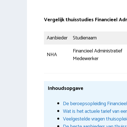
Vergelijk thuisstudies Financieel A
Aanbieder
Studienaam
Financieel Administratief
NHA
Medewerker
Inhoudsopgave
De beroepsopleiding Financieel
Wat is het actuele tarief van e
Veelgestelde vragen thuisople
De beste aanbieders van thuiss