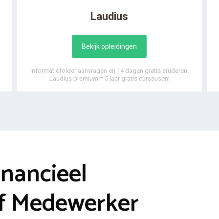
Laudius
Bekijk opleidingen
Informatiefolder aanvragen en 14 dagen gratis studeren.
Laudius premium = 5 jaar gratis curssusen!
inancieel
ef Medewerker