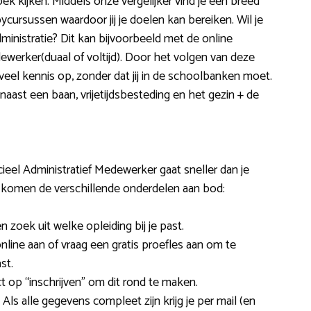
 kijken. Middels onze vergelijker vind je een breed
cursussen waardoor jij je doelen kan bereiken. Wil je
inistratie? Dit kan bijvoorbeeld met de online
dewerker(duaal of voltijd). Door het volgen van deze
veel kennis op, zonder dat jij in de schoolbanken moet.
naast een baan, vrijetijdsbesteding en het gezin + de
eel Administratief Medewerker gaat sneller dan je
 komen de verschillende onderdelen aan bod:
 zoek uit welke opleiding bij je past.
online aan of vraag een gratis proefles aan om te
st.
ct op “inschrijven” om dit rond te maken.
s alle gegevens compleet zijn krijg je per mail (en