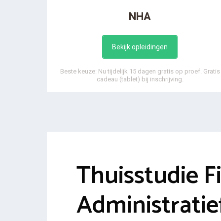
NHA
Bekijk opleidingen
Beste keuze: Nu tijdelijk 15 dagen gratis op proef. Gratis
cadeau (tablet) bij inschrijving.
Thuisstudie F
Administrati