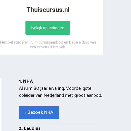
Thuiscursus.nl
Bekijk opleidingen
Flexibel studeren, ruim cursusaanbod en begeleiding van
een expert uit het vak.
1. NHA
Al ruim 80 jaar ervaring. Voordeligste
opleider van Nederland met groot aanbod.
> Bezoek NHA
2. Laudius