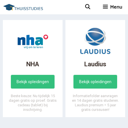
Spring
Menu
naar
inhoud
NHA
Laudius
Bekijk opleidingen
Bekijk opleidingen
Beste keuze: Nu tijdelijk 15
Informatiefolder aanvragen
dagen gratis op proef. Gratis
en 14 dagen gratis studeren.
cadeau (tablet) bij
Laudius premium = 5 jaar
inschrijving.
gratis curssusen!