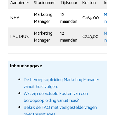
Aanbieder
Studienaam
Tijdsduur
Kosten
Inschri
Marketing
12
Meer
NHA
€269,00
Manager
maanden
inform
Marketing
12
Meer
LAUDIUS
€249,00
Manager
maanden
inform
Inhoudsopgave
De beroepsopleiding Marketing Manager
vanuit huis volgen.
Wat zijn de actuele kosten van een
beroepsopleiding vanuit huis?
Bekijk de FAQ met veelgestelde vragen
over thuisstudies