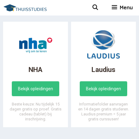
Spring
Menu
naar
inhoud
NHA
Laudius
Bekijk opleidingen
Bekijk opleidingen
Beste keuze: Nu tijdelijk 15
Informatiefolder aanvragen
dagen gratis op proef. Gratis
en 14 dagen gratis studeren.
cadeau (tablet) bij
Laudius premium = 5 jaar
inschrijving.
gratis curssusen!