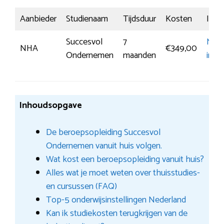
Aanbieder
Studienaam
Tijdsduur
Kosten
Insch
Succesvol
7
Mee
NHA
€349,00
Ondernemen
maanden
info
Inhoudsopgave
De beroepsopleiding Succesvol
Ondernemen vanuit huis volgen.
Wat kost een beroepsopleiding vanuit huis?
Alles wat je moet weten over thuisstudies-
en cursussen (FAQ)
Top-5 onderwijsinstellingen Nederland
Kan ik studiekosten terugkrijgen van de