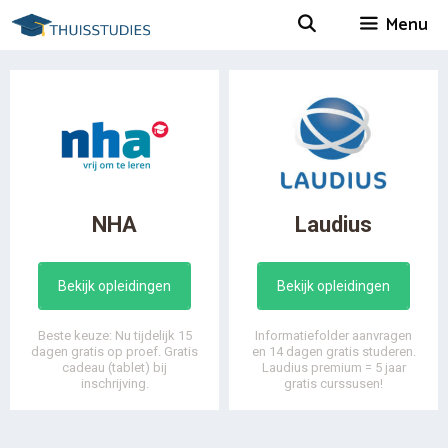
Spring
Menu
naar
inhoud
NHA
Laudius
Bekijk opleidingen
Bekijk opleidingen
Beste keuze: Nu tijdelijk 15
Informatiefolder aanvragen
dagen gratis op proef. Gratis
en 14 dagen gratis studeren.
cadeau (tablet) bij
Laudius premium = 5 jaar
inschrijving.
gratis curssusen!