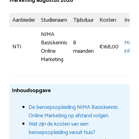
Marketing augustus 2026
Aanbieder
Studienaam
Tijdsduur
Kosten
Inschri
NIMA
Basiskennis
8
Meer
NTI
€168,00
Online
maanden
inform
Marketing
Inhoudsopgave
De beroepsopleiding NIMA Basiskennis
Online Marketing op afstand volgen.
Wat zijn de kosten van een
beroepsopleiding vanuit huis?