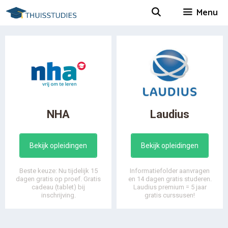
Spring
Menu
naar
inhoud
NHA
Laudius
Bekijk opleidingen
Bekijk opleidingen
Beste keuze: Nu tijdelijk 15
Informatiefolder aanvragen
dagen gratis op proef. Gratis
en 14 dagen gratis studeren.
cadeau (tablet) bij
Laudius premium = 5 jaar
inschrijving.
gratis curssusen!